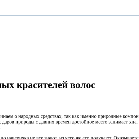
ных красителей волос
минаем о народных средствах, так как именно природные компо
 даров природы с давних времен достойное место занимает хна. 
.
но наверняка не все знают, из чего же его получают. Оказывает