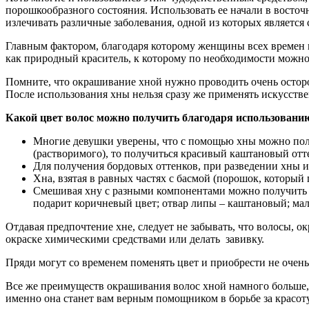
порошкообразного состояния. Использовать ее начали в восточ
излечивать различные заболевания, одной из которых является 
Главным фактором, благодаря которому женщины всех времен п
как природный краситель, к которому по необходимости можн
Помните, что окрашивание хной нужно проводить очень остор
После использования хны нельзя сразу же применять искусствен
Какой цвет волос можно получить благодаря использовани
Многие девушки уверены, что с помощью хны можно получ
(растворимого), то получиться красивый каштановый отт
Для получения бордовых оттенков, при разведении хны и
Хна, взятая в равных частях с басмой (порошок, который
Смешивая хну с разными компонентами можно получить бо
подарит коричневый цвет; отвар липы – каштановый; ма
Отдавая предпочтение хне, следует не забывать, что волосы, о
окраске химическими средствами или делать завивку.
Пряди могут со временем поменять цвет и приобрести не очен
Все же преимуществ окрашивания волос хной намного больше, ч
именно она станет вам верным помощником в борьбе за красоту