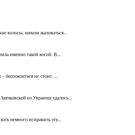
ие волосы, начали жаловаться...
ила именно такой косой. В...
беспокоиться не стоит. ...
аячковской из Украины удалось...
оть немного исправить эту...