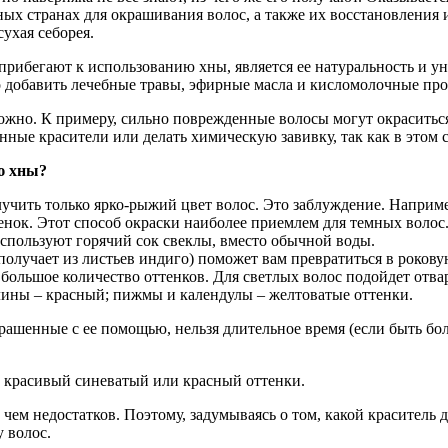
ных странах для окрашивания волос, а также их восстановления 
сухая себорея.
рибегают к использованию хны, является ее натуральность и у
о добавить лечебные травы, эфирные масла и кисломолочные пр
ожно. К примеру, сильно поврежденные волосы могут окраситься
ные красители или делать химическую завивку, так как в этом сл
ю хны?
ить только ярко-рыжий цвет волос. Это заблуждение. Например
енок. Этот способ окраски наиболее приемлем для темных волос
спользуют горячий сок свеклы, вместо обычной воды.
 получает из листьев индиго) поможет вам превратиться в роков
льшое количество оттенков. Для светлых волос подойдет отвар
лины – красный; пижмы и календулы – желтоватые оттенки.
крашенные с ее помощью, нельзя длительное время (если быть бо
ь красивый синеватый или красный оттенки.
ем недостатков. Поэтому, задумываясь о том, какой краситель д
 волос.