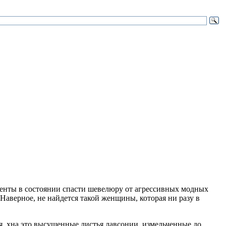
ненты в состоянии спасти шевелюру от агрессивных модных
Наверное, не найдется такой женщины, которая ни разу в
ся, хна это высушенные листья лавсонии, измельченные до