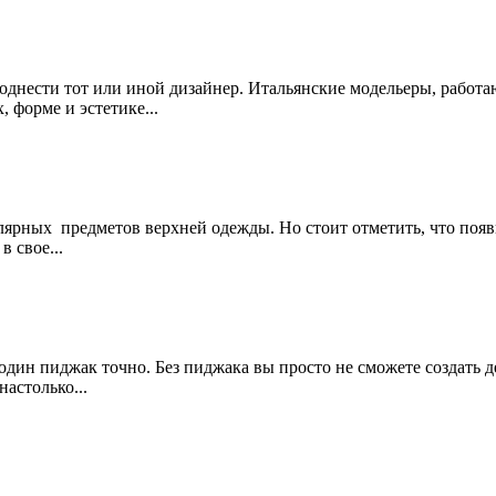
поднести тот или иной дизайнер. Итальянские модельеры, работ
 форме и эстетике...
ярных предметов верхней одежды. Но стоит отметить, что появи
 свое...
ин пиджак точно. Без пиджака вы просто не сможете создать де
астолько...