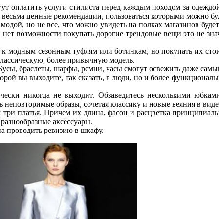
гут оплатить услуги стилиста перед каждым походом за одеждой
ть весьма ценные рекомендации, пользоваться которыми можно бу
модой, но не все, что можно увидеть на полках магазинов буде
с нет возможности покупать дорогие трендовые вещи это не зна
 модным сезонным туфлям или ботинкам, но покупать их стоит 
 классическую, более привычную модель.
 Бусы, браслеты, шарфы, ремни, часы смогут освежить даже сам
орой вы выходите, так сказать, в люди, но и более функциональ
тически никогда не выходит. Обзаведитесь несколькими юбк
ь неповторимые образы, сочетая классику и новые веяния в виде
ри платья. Причем их длина, фасон и расцветка принципиальн
 разнообразные аксессуары.
на проводить ревизию в шкафу.